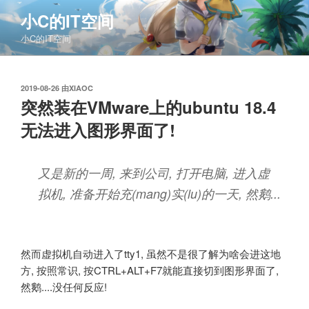
跳
小C的IT空间
至
小C的IT空间
内
容
发
2019-08-26
由
XIAOC
布
突然装在VMware上的ubuntu 18.4
于
无法进入图形界面了!
又是新的一周, 来到公司, 打开电脑, 进入虚
拟机, 准备开始充(mang)实(lu)的一天, 然鹅...
然而虚拟机自动进入了tty1, 虽然不是很了解为啥会进这地
方, 按照常识, 按CTRL+ALT+F7就能直接切到图形界面了,
然鹅....没任何反应!