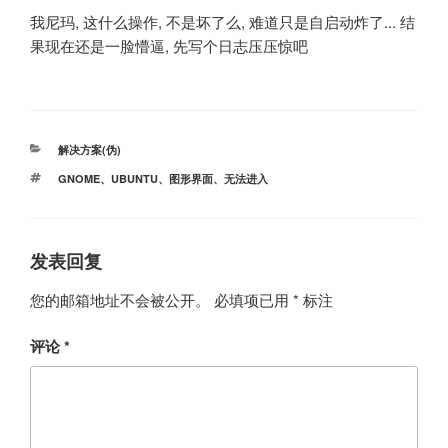
我尼玛, 这什么操作, 不是坏了么, 难道只是自启动炸了... 结
果现在还是一脸懵逼, 先写个日志压压惊吧
分
解决方案(伪)
类
标
GNOME
、
UBUNTU
、
图形界面
、
无法进入
签
发表回复
您的邮箱地址不会被公开。
必填项已用
*
标注
评论
*