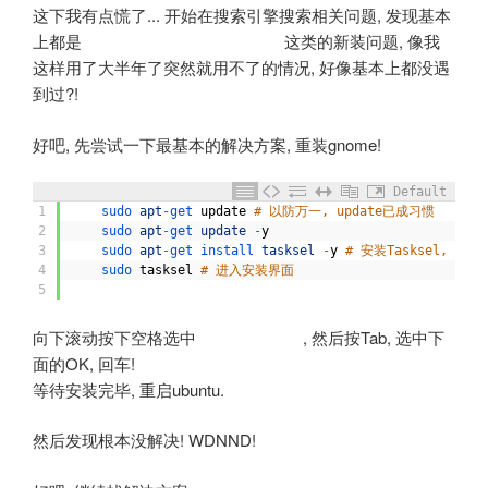
这下我有点慌了... 开始在搜索引擎搜索相关问题, 发现基本
上都是
这类的新装问题, 像我
安装ubuntu过后无法进入图形界面
这样用了大半年了突然就用不了的情况, 好像基本上都没遇
到过?!
好吧, 先尝试一下最基本的解决方案, 重装gnome!
Default
1
sudo 
apt
-
get 
update
# 以防万一, update已成习惯
2
sudo 
apt
-
get 
update
-
y
3
sudo 
apt
-
get 
install 
tasksel
-
y
# 安装Tasksel, 
4
sudo 
tasksel
# 进入安装界面
5
向下滚动按下空格选中
, 然后按Tab, 选中下
Ubuntu desktop
面的OK, 回车!
等待安装完毕, 重启ubuntu.
然后发现根本没解决! WDNND!