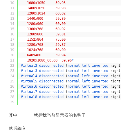
10
1680x1050
59.95
11
1400x1050
59.98
12
1280x1024
60.02
13
1440x900
59.89
14
1280x960
60.00
15
1360x768
60.02
16
1280x800
59.81
17
1152x864
75.00
18
1280x768
59.87
19
1024x768
60.00
20
640x480
59.94
21
1920x1080_60.00
59.96
*
22
Virtual2 
disconnected
(
normal 
left 
inverted 
right
x
a
23
Virtual3 
disconnected
(
normal 
left 
inverted 
right
x
a
24
Virtual4 
disconnected
(
normal 
left 
inverted 
right
x
a
25
Virtual5 
disconnected
(
normal 
left 
inverted 
right
x
a
26
Virtual6 
disconnected
(
normal 
left 
inverted 
right
x
a
27
Virtual7 
disconnected
(
normal 
left 
inverted 
right
x
a
28
Virtual8 
disconnected
(
normal 
left 
inverted 
right
x
a
29
其中
就是我当前显示器的名称了
Virtual1
然后输入
sudo xrandr --newmode "1920x1080_60.00" 173.00