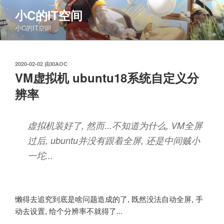
跳
小C的IT空间
至
小C的IT空间
内
容
发
2020-02-02
由
XIAOC
布
VM虚拟机 ubuntu18系统自定义分
于
辨率
虚拟机装好了, 然而...不知道为什么, VM全屏
过后, ubuntu并没有跟着全屏, 还是中间贼小
一坨...
懒得去追究到底是啥问题造成的了, 既然没法自动全屏, 手
动去设置, 给个分辨率不就得了...