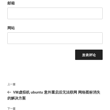
邮箱
网站
文
上
上一篇
章
一
VM虚拟机 ubuntu 意外重启后无法联网 网络图标消失
导
篇
的解决方案
航
文
章
下
下一篇