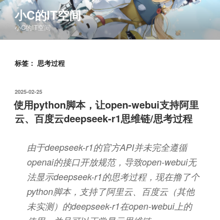
跳
小C的IT空间
至
小C的IT空间
内
容
标签：
思考过程
发
2025-02-25
布
使用python脚本，让open-webui支持阿里
于
云、百度云deepseek-r1思维链/思考过程
由于deepseek-r1的官方API并未完全遵循
openai的接口开放规范，导致open-webui无
法显示deepseek-r1的思考过程，现在撸了个
python脚本，支持了阿里云、百度云（其他
未实测）的deepseek-r1在open-webui上的