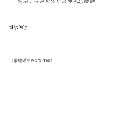
使用，并且可以正常显示思维链
“使
继续阅读
用
python
脚
本，
自豪地采用WordPress
让
open-
webui
支
持
阿
里
云、
百
度
云