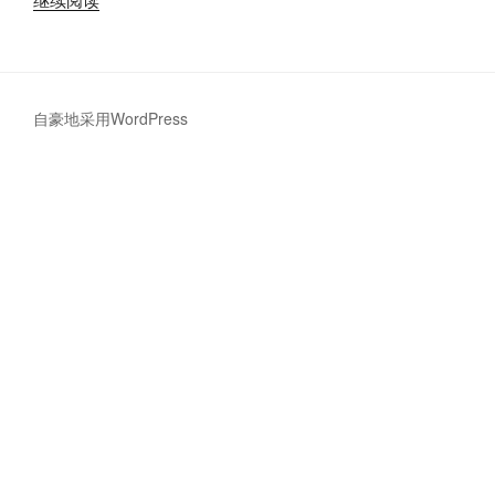
单
配
置
HTTPS
自豪地采用WordPress
证
书
到
期
监
控”