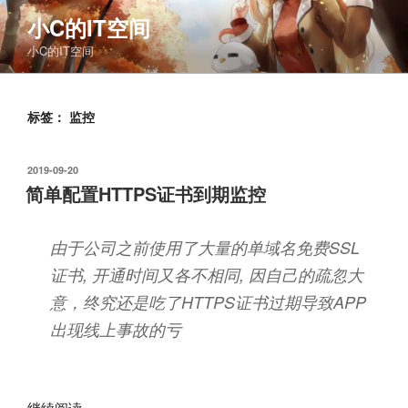
跳
小C的IT空间
至
小C的IT空间
内
容
标签：
监控
发
2019-09-20
布
简单配置HTTPS证书到期监控
于
由于公司之前使用了大量的单域名免费SSL
证书, 开通时间又各不相同, 因自己的疏忽大
意，终究还是吃了HTTPS证书过期导致APP
出现线上事故的亏
“简
继续阅读