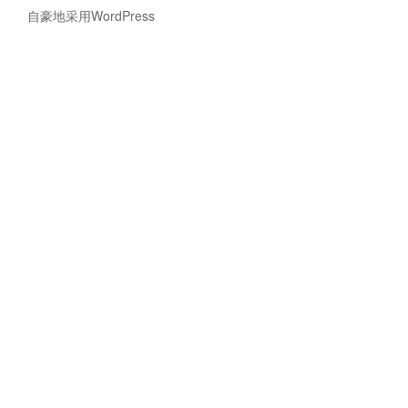
欠
自豪地采用WordPress
拟
合
的
形
象
解
释
[转
载]”