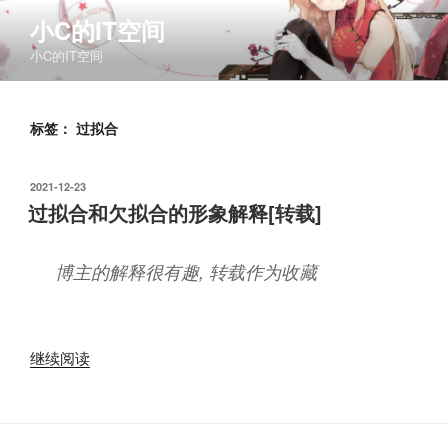
跳
小C的IT空间
至
小C的IT空间
内
容
标签：
过拟合
发
2021-12-23
布
过拟合和欠拟合的形象解释[转载]
于
博主的解释很有趣, 转载作为收藏
“过
继续阅读
拟
合
和