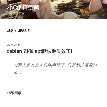
跳
小C的IT空间
至
小C的IT空间
内
容
标签：
JESSIE
发
2019-08-14
布
debian 7和8 apt默认源失效了!
于
实际上是有点年头的事情了, 只是我才反应过
来...
“debian
继续阅读
7
和