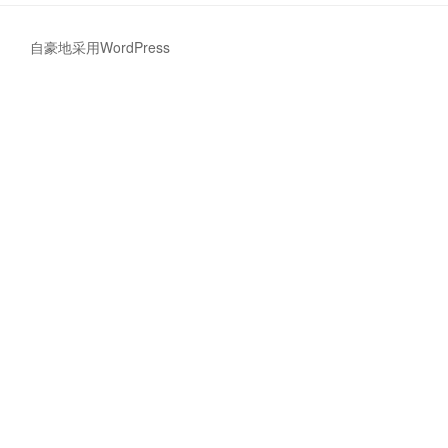
8
apt
自豪地采用WordPress
默
认
源
失
效
了!”