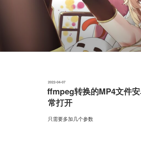
发
2022-04-07
布
ffmpeg转换的MP4文件
于
常打开
只需要多加几个参数
-movflags faststart -
ffmpeg -f image2 -i 10001-20000/%d.png -mo
yuv420p W:\Temp\10001-20000.mp4