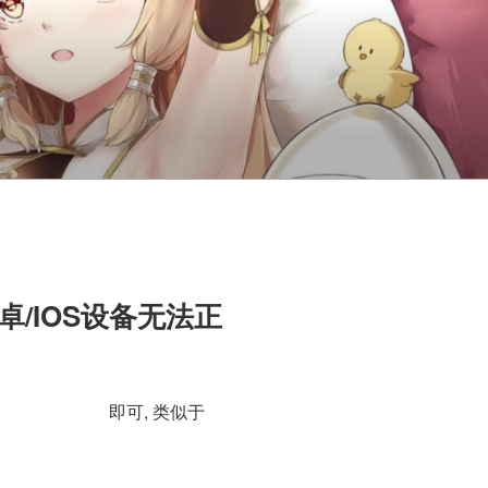
安卓/IOS设备无法正
即可, 类似于
pix_fmt yuv420p
vflags faststart -pix_fmt