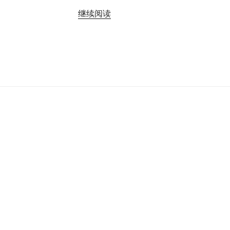
“ffmpeg
继续阅读
转
换
的
MP4
文
件
安
卓/IOS
设
备
无
法
正
常
打
开”