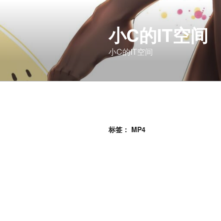
跳
至
小C的IT空间
内
容
小C的IT空间
标签：
MP4