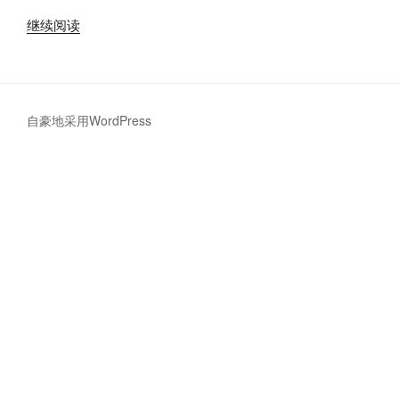
“unraid
继续阅读
docker
下
安
装
自豪地采用WordPress
Nextcloud
不
被
信
任
的
域
名,
无
法
登
录”