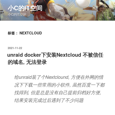
跳
小C的IT空间
至
小C的IT空间
内
容
标签：
NEXTCLOUD
发
2021-11-22
布
unraid docker下安装Nextcloud 不被信任
于
的域名, 无法登录
给unraid装了个Nextclound, 方便在外网的情
况下下载一些常用的小软件, 虽然百度一下都
找得到, 但是总是没有自己提前归档好方便,
结果安装完成过后遇到了不少问题