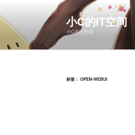
跳
至
小C的IT空间
内
容
小C的IT空间
标签：
OPEN-WEBUI