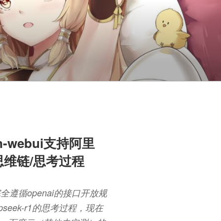
n-webui支持阿里
1思维链/思考过程
未完全遵循openai的接口开放规
epseek-r1的思考过程，现在