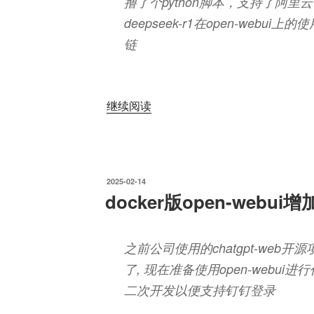
撸了个python脚本，支持了阿
deepseek-r1在open-web
链
“使
继续阅读
用
python
脚
本，
发
2025-02-14
让
布
docker版open-webu
于
open-
webui
支
之前公司使用的chatgpt-web
持
了, 现在准备使用open-webui
阿
二次开发以便支持钉钉登录
里
云、