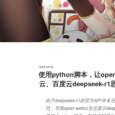
发
2025-02-25
布
使用python脚本，让ope
于
云、百度云deepseek-r
由于deepseek-r1的官方API并
范，导致open-webui无法显示de