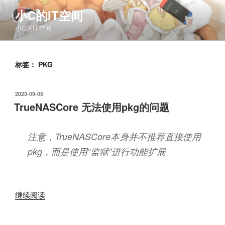
跳
小C的IT空间
至
小C的IT空间
内
容
标签：
PKG
发
2023-09-05
布
TrueNASCore 无法使用pkg的问题
于
注意，TrueNASCore本身并不推荐直接使用
pkg，而是使用“监狱”进行功能扩展
“TrueNASCore
继续阅读
无
法