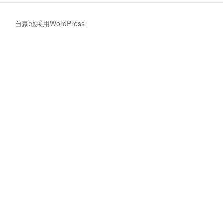
使
用
自豪地采用WordPress
pkg
的
问
题”