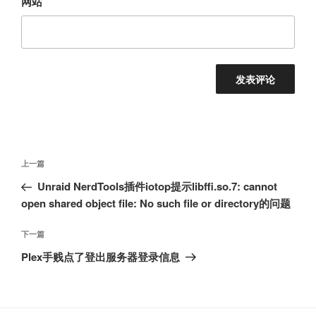
网站
文
上
上一篇
章
一
Unraid NerdTools插件iotop提示libffi.so.7: cannot
导
篇
open shared object file: No such file or directory的问题
航
文
章
下
下一篇
一
Plex手贱点了登出服务器登录信息
篇
文
章