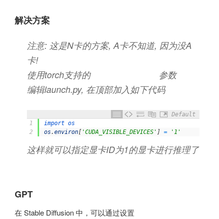
解决方案
注意: 这是N卡的方案, A卡不知道, 因为没A
卡!
使用torch支持的
参数
CUDA_VISIBLE_DEVICES
编辑launch.py, 在顶部加入如下代码
Default
1
import 
os
2
os
.
environ
[
'CUDA_VISIBLE_DEVICES'
]
=
'1'
这样就可以指定显卡ID为1的显卡进行推理了
GPT
在 Stable Diffusion 中，可以通过设置