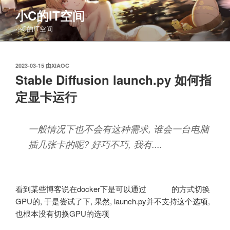
跳
小C的IT空间
至
小C的IT空间
内
容
发
2023-03-15
由
XIAOC
布
Stable Diffusion launch.py 如何指
于
定显卡运行
一般情况下也不会有这种需求, 谁会一台电脑
插几张卡的呢? 好巧不巧, 我有....
看到某些博客说在docker下是可以通过
的方式切换
--gpu 0
GPU的, 于是尝试了下, 果然, launch.py并不支持这个选项,
也根本没有切换GPU的选项